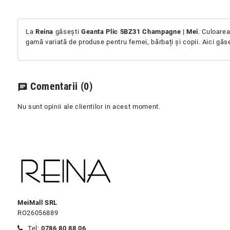
La
Reina
găsești
Geanta Plic 5BZ31 Champagne | Mei
. Culoare
gamă variată de produse pentru femei, bărbați și copii. Aici găse
Comentarii
(0)
chat
Nu sunt opinii ale clientilor in acest moment.
MeiMall SRL
RO26056889
Tel:
0786 80 88 06