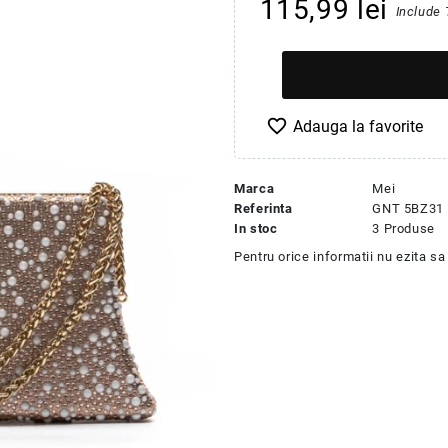
115,99 lei
Include
favorite_border
Marca
Mei
Referinta
GNT 5BZ31
In stoc
3 Produse
Pentru orice informatii nu ezita s