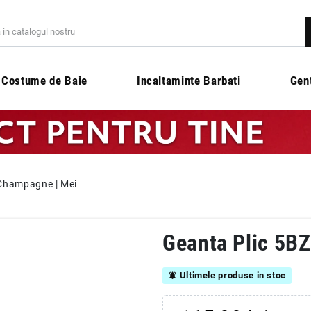
Costume de Baie
Incaltaminte Barbati
Gen
Champagne | Mei
Geanta Plic 5B
Ultimele produse in stoc
notifications_active