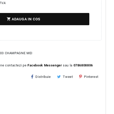
 TVA
shopping_cart
ADAUGA IN COS
 03 CHAMPAGNE MEI
a ne contactezi pe
Facebook Messenger
sau la
0786808806
Distribuie
Tweet
Pinterest