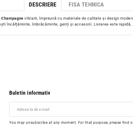
DESCRIERE
FISA TEHNICA
a
Champagne
vibrant, împreună cu materiale de calitate și design moder
ști încălțăminte, îmbrăcăminte, genți și accesorii. Livrarea este rapidă, 
Buletin informativ
You may unsubscribe at any moment. For that purpose, please find our