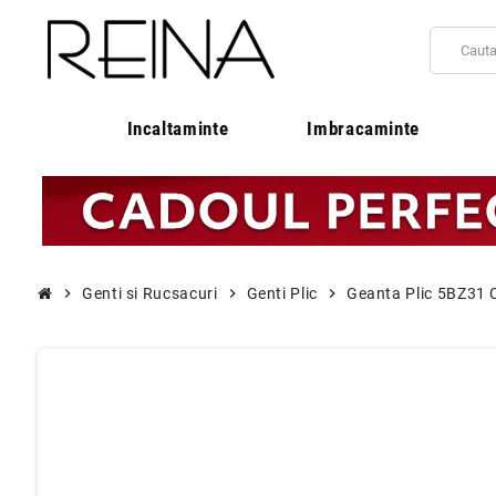
Incaltaminte
Imbracaminte
chevron_right
Genti si Rucsacuri
chevron_right
Genti Plic
chevron_right
Geanta Plic 5BZ31 