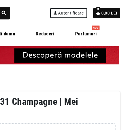
0
search
person
Autentificare
0,00 LEI
shopping_basket
NOU
ti dama
Reduceri
Parfumuri
Z31 Champagne | Mei