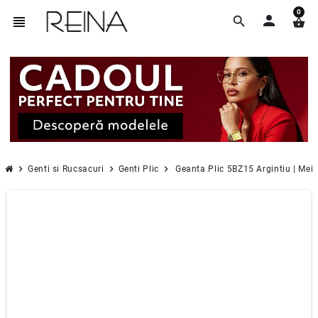
0
person
view_headline
search
shopping_basket
chevron_right
chevron_right
chevron_right
Genti si Rucsacuri
Genti Plic
Geanta Plic 5BZ15 Argintiu | Mei