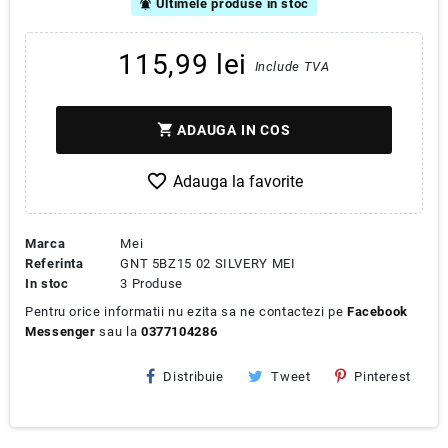
Ultimele produse in stoc
notifications_active
115,99 lei
Include TVA
shopping_cart
ADAUGA IN COS
favorite_border
Marca
Mei
Referinta
GNT 5BZ15 02 SILVERY MEI
In stoc
3 Produse
Pentru orice informatii nu ezita sa ne contactezi pe
Facebook
Messenger
sau la
0377104286
Distribuie
Tweet
Pinterest