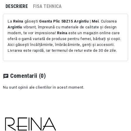
DESCRIERE
FISA TEHNICA
La
Reina
găsești
Geanta Plic 5BZ15 Argintiu | Mei
. Culoarea
Argintiu
vibrant, împreună cu materiale de calitate și design
modern, te vor impresiona!
Reina
este un magazin online care
oferă o gamă variată de produse pentru femei, bărbați și copii.
Aici găsești încălțăminte, îmbrăcăminte, genți și accesorii.
Livrarea este rapidă, iar termenul de retur este de 30 de zile.
Comentarii
(0)
chat
Nu sunt opinii ale clientilor in acest moment.