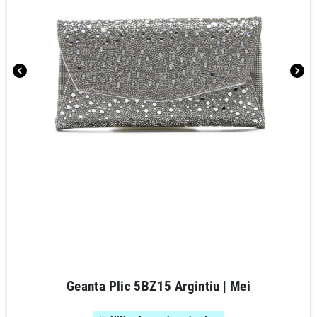
chevron_left
chevron_right
Geanta Plic 5BZ15 Argintiu | Mei